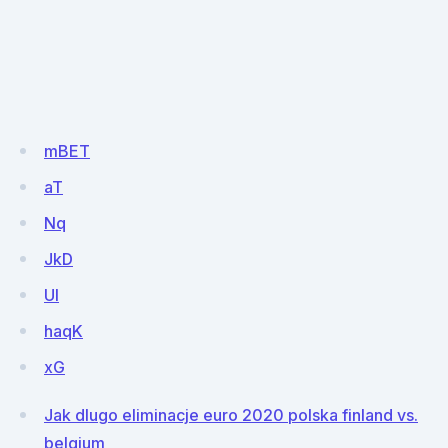
mBET
aT
Nq
JkD
UI
haqK
xG
Jak dlugo eliminacje euro 2020 polska finland vs.
belgium